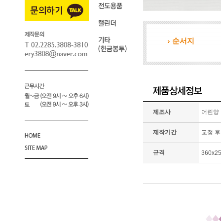
순서지
제조사
어린양
제작기간
교정 후
규격
360x2