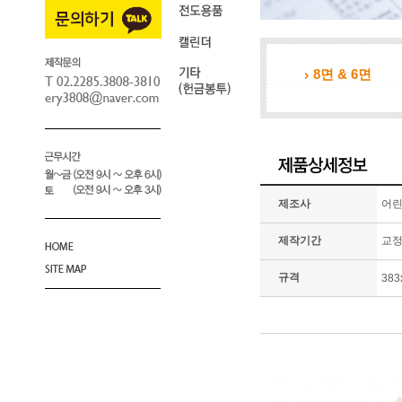
8면 & 6면
제조사
어
제작기간
교정
규격
383